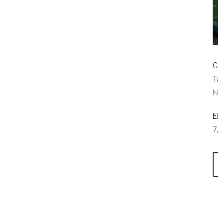
C
T
N
E
7