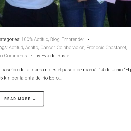
ategories:
100% Actitud
,
Blog
,
Emprender
•
ags:
Actitud
,
Asalto
,
Cáncer
,
Colaboración
,
Francois Chastanet
,
L
o Comments
•
by Eva del Ruste
l paseíco de la mama no es el paseo de mamá. 14 de Junio “El
,5 km por la orilla del río Ebro…
READ MORE →