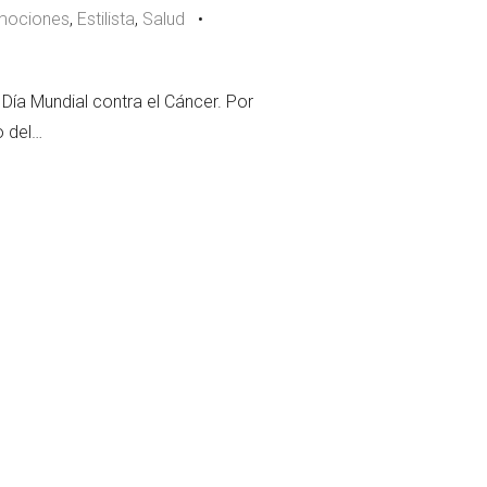
mociones
,
Estilista
,
Salud
•
 Día Mundial contra el Cáncer. Por
o del…