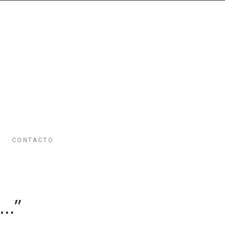
CONTACTO
A…”