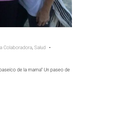
a Colaboradora
,
Salud
•
 paseíco de la mama” Un paseo de