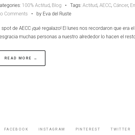
ategories:
100% Actitud
,
Blog
•
Tags:
Actitud
,
AECC
,
Cáncer
,
E
o Comments
•
by Eva del Ruste
l spot de AECC ¡qué regalazo! El lunes nos recordaron que era el
esgracia muchas personas a nuestro alrededor lo hacen el rest
READ MORE →
FACEBOOK
INSTAGRAM
PINTEREST
TWITTER