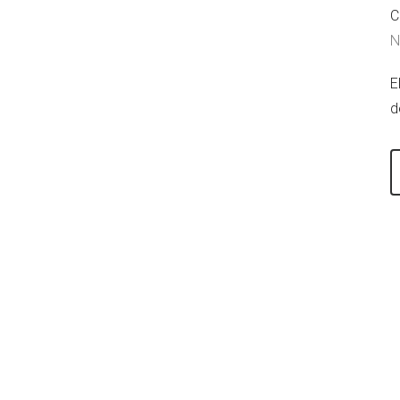
C
N
E
d