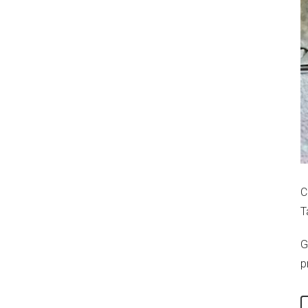
C
T
G
p