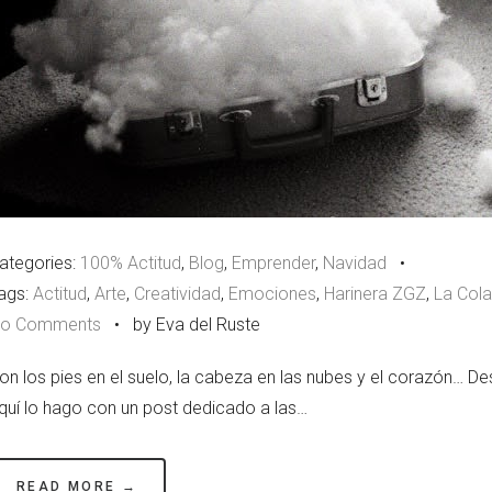
ategories:
100% Actitud
,
Blog
,
Emprender
,
Navidad
•
ags:
Actitud
,
Arte
,
Creatividad
,
Emociones
,
Harinera ZGZ
,
La Col
o Comments
•
by Eva del Ruste
on los pies en el suelo, la cabeza en las nubes y el corazón… D
quí lo hago con un post dedicado a las…
READ MORE →