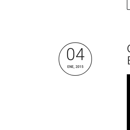
04
ENE, 2015