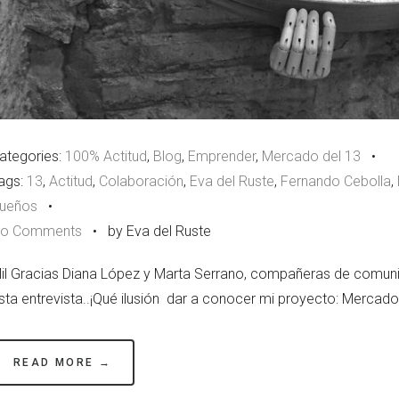
ategories:
100% Actitud
,
Blog
,
Emprender
,
Mercado del 13
•
ags:
13
,
Actitud
,
Colaboración
,
Eva del Ruste
,
Fernando Cebolla
,
ueños
•
o Comments
•
by Eva del Ruste
il Gracias Diana López y Marta Serrano, compañeras de comun
sta entrevista..¡Qué ilusión dar a conocer mi proyecto: Mercado
READ MORE →