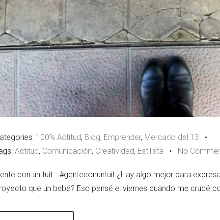
ategories:
100% Actitud
,
Blog
,
Emprender
,
Mercado del 13
•
ags:
Actitud
,
Comunicación
,
Creatividad
,
Estilista
•
No Commen
ente con un tuit… #genteconuntuit ¿Hay algo mejor para expresa
royecto que un bebé? Eso pensé el viernes cuando me crucé c