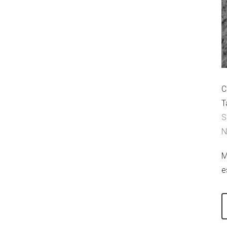
C
T
S
N
M
e