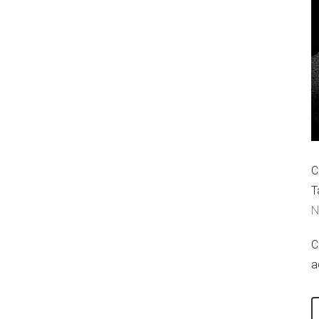
C
T
N
C
a