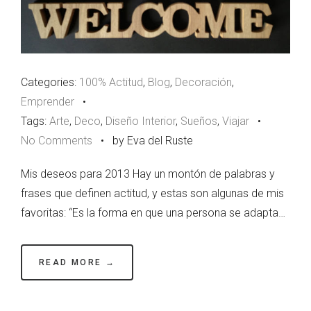
Categories:
100% Actitud
,
Blog
,
Decoración
,
Emprender
•
Tags:
Arte
,
Deco
,
Diseño Interior
,
Sueños
,
Viajar
•
No Comments
•
by Eva del Ruste
Mis deseos para 2013 Hay un montón de palabras y
frases que definen actitud, y estas son algunas de mis
favoritas: “Es la forma en que una persona se adapta…
READ MORE →