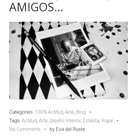
AMIGOS…
Categories:
100% Actitud
,
Arte
,
Blog
•
Tags:
Actitud
,
Arte
,
Diseño Interior
,
Estilista
,
Viajar
•
No Comments
•
by Eva del Ruste