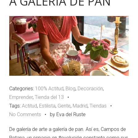
A GALERÍA DE PAN
Categories:
100% Actitud
,
Blog
,
Decoración
,
Emprender
,
Tienda del 13
•
Tags:
Actitud
,
Estilista
,
Gente
,
Madrid
,
Tiendas
•
No Comments
•
by Eva del Ruste
De galería de arte a galería de pan. Así es, Campos de
Retana, un espacio en #evolución constante como sus