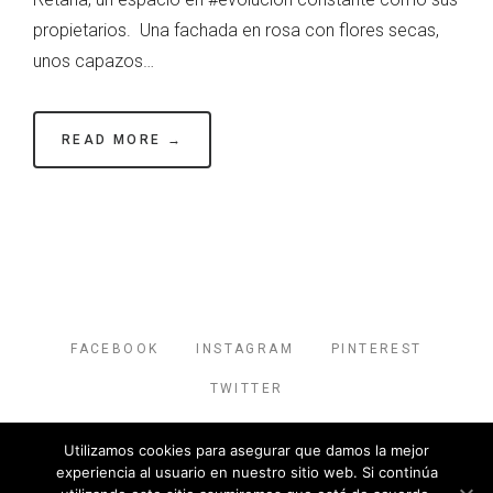
propietarios. Una fachada en rosa con flores secas,
unos capazos…
READ MORE →
FACEBOOK
INSTAGRAM
PINTEREST
TWITTER
Utilizamos cookies para asegurar que damos la mejor
© 2026 Eva del Ruste. All rights reserved.
experiencia al usuario en nuestro sitio web. Si continúa
Aviso Legal
-
Política de privacidad